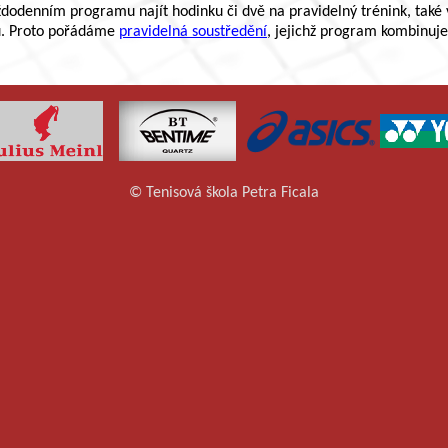
ždodenním programu najít hodinku či dvě na pravidelný trénink, také ví
tou. Proto pořádáme
pravidelná soustředění
, jejichž program kombinuje t
© Tenisová škola Petra Ficala