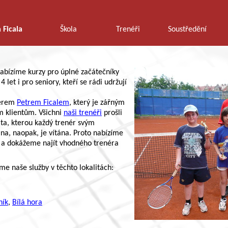
 Ficala
Škola
Trenéři
Soustředění
nabízíme kurzy pro úplné začátečníky
4 let i pro seniory, kteří se rádi udržují
nérem
Petrem Ficalem
, který je zářným
m klientům. Všichni
naši trenéři
prošli
ita, kterou každý trenér svým
na, naopak, je vítána. Proto nabízíme
 a dokážeme najít vhodného trenéra
me naše služby v těchto lokalitách:
ník
,
Bílá hora