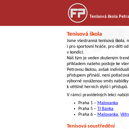
Tenisová škola Petra
Tenisová škola
Jsme všestranná tenisová škola, 
i pro sportovní hráče, pro děti od 
v kondici.
Náš tým je veden zkušeným tre
příkladem našeho postoje ke vše
Petrovou školou, avšak individual
přístupem přináší, není potlačová
výborně vyváženou směs nabídky
k většině herních stylů i přístupů.
V rámci pravidelných lekcí nabízí
Praha 1 –
Malovanka
Praha 5 –
TJ Banka
Praha 6 –
Malovanka
,
Větr
Tenisová soustředění